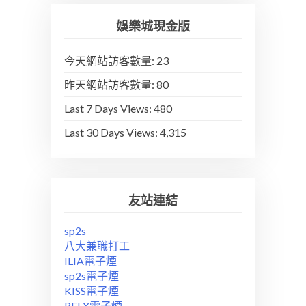
娛樂城現金版
今天網站訪客數量:
23
昨天網站訪客數量:
80
Last 7 Days Views:
480
Last 30 Days Views:
4,315
友站連結
sp2s
八大兼職打工
ILIA電子煙
sp2s電子煙
KISS電子煙
RELX電子煙