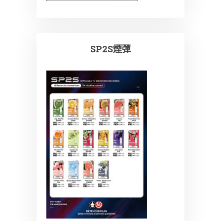
SP2S煙彈