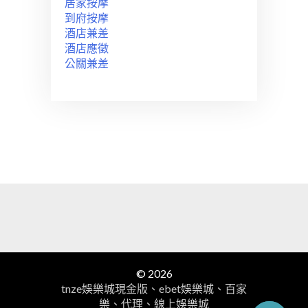
居家按摩
到府按摩
酒店兼差
酒店應徵
公關兼差
© 2026
tnze娛樂城現金版、ebet娛樂城、百家
樂、代理、線上娛樂城