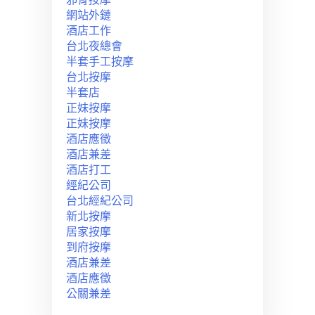
網站外鏈
酒店工作
台北夜總會
半套手工按摩
台北按摩
半套店
正妹按摩
正妹按摩
酒店應徵
酒店兼差
酒店打工
經紀公司
台北經紀公司
新北按摩
居家按摩
到府按摩
酒店兼差
酒店應徵
公關兼差