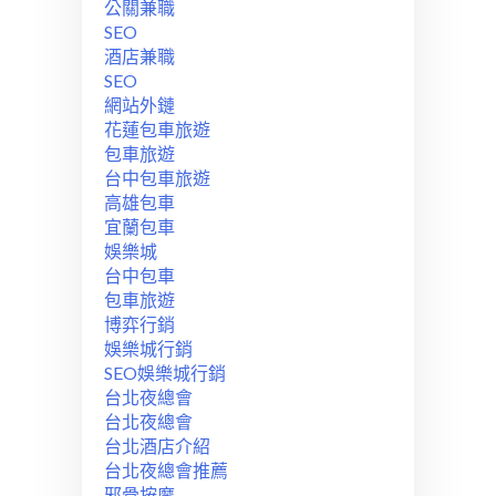
公關兼職
SEO
酒店兼職
SEO
網站外鏈
花蓮包車旅遊
包車旅遊
台中包車旅遊
高雄包車
宜蘭包車
娛樂城
台中包車
包車旅遊
博弈行銷
娛樂城行銷
SEO娛樂城行銷
台北夜總會
台北夜總會
台北酒店介紹
台北夜總會推薦
邪骨按摩