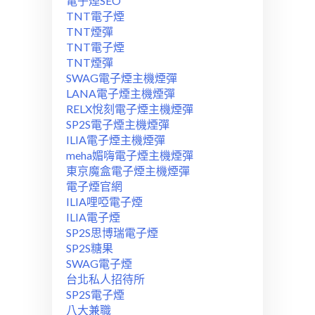
電子煙SEO
TNT電子煙
TNT煙彈
TNT電子煙
TNT煙彈
SWAG電子煙主機煙彈
LANA電子煙主機煙彈
RELX悅刻電子煙主機煙彈
SP2S電子煙主機煙彈
ILIA電子煙主機煙彈
meha媚嗨電子煙主機煙彈
東京魔盒電子煙主機煙彈
電子煙官網
ILIA哩啞電子煙
ILIA電子煙
SP2S思博瑞電子煙
SP2S糖果
SWAG電子煙
台北私人招待所
SP2S電子煙
八大兼職