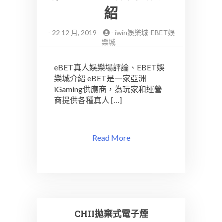
紹
-
22 12 月, 2019
-
iwin娛樂城-EBET娛
樂城
eBET真人娛樂場評論、EBET娛
樂城介紹 eBET是一家亞洲
iGaming供應商，為玩家和運營
商提供各種真人 […]
Read More
CHII拋棄式電子煙