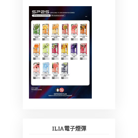
ILIA電子煙彈