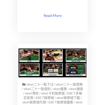
Read More
ebet二十一點下注
/
ebet二十一點策略
/
ebet二十一點規則
/
ebet優惠
/
ebet儲值
/
ebet博弈
/
ebet卡利娛樂城
/
EBET多檯
百家樂
/
EBET娛樂城
/
ebet娛樂城下載
/
ebet娛樂城代理
/
EBET娛樂城優惠
/
ebet