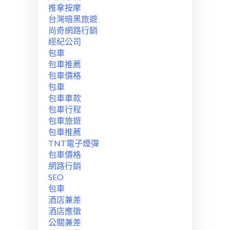
推拿按摩
台灣暗黑旅遊
尚奇網路行銷
經紀公司
包車
包車推薦
包車價格
包車
包車車款
包車行程
包車旅遊
包車推薦
TNT電子煙彈
包車價格
網路行銷
SEO
包車
酒店兼差
酒店應徵
公關兼差