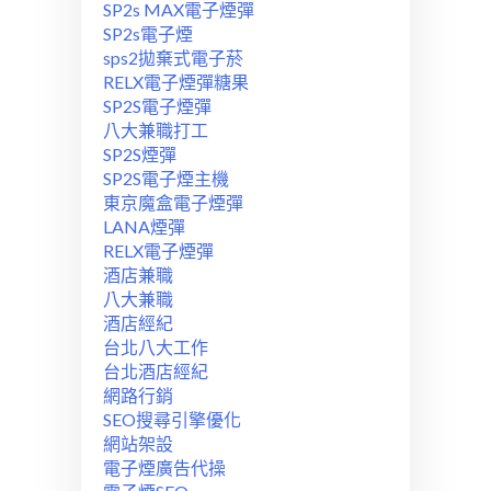
SP2s MAX電子煙彈
SP2s電子煙
sps2拋棄式電子菸
RELX電子煙彈糖果
SP2S電子煙彈
八大兼職打工
SP2S煙彈
SP2S電子煙主機
東京魔盒電子煙彈
LANA煙彈
RELX電子煙彈
酒店兼職
八大兼職
酒店經紀
台北八大工作
台北酒店經紀
網路行銷
SEO搜尋引擎優化
網站架設
電子煙廣告代操