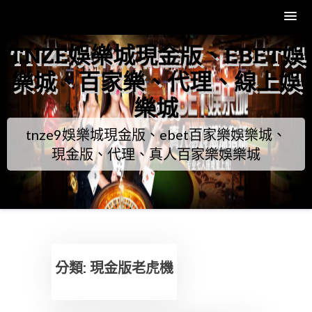
Skip
TNZE娛樂城現金版、EBET娛
to
content
樂城、百家樂、代理、線上娛
樂城
tnze9娛樂城現金版、ebet百家樂娛樂城、
現金版、代理、真人百家樂娛樂城
分類:
現金版老虎機