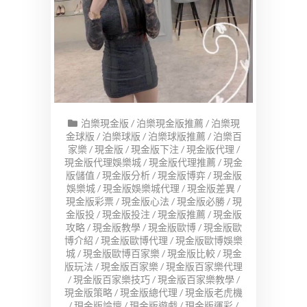
泊樂現金版
/
泊樂現金版推薦
/
泊樂現
金球版
/
泊樂球版
/
泊樂球版推薦
/
泊樂百
家樂
/
現金版
/
現金版下注
/
現金版代理
/
現金版代理娛樂城
/
現金版代理推薦
/
現金
版儲值
/
現金版分析
/
現金版博弈
/
現金版
娛樂城
/
現金版娛樂城代理
/
現金版差異
/
現金版彩票
/
現金版心法
/
現金版必勝
/
現
金版投
/
現金版投注
/
現金版推薦
/
現金版
攻略
/
現金版教學
/
現金版歐博
/
現金版歐
博介紹
/
現金版歐博代理
/
現金版歐博娛樂
城
/
現金版歐博百家樂
/
現金版比較
/
現金
版玩法
/
現金版百家樂
/
現金版百家樂代理
/
現金版百家樂技巧
/
現金版百家樂教學
/
現金版策略
/
現金版總代理
/
現金版老虎機
/
現金版論壇
/
現金版遊戲
/
現金版運彩
/