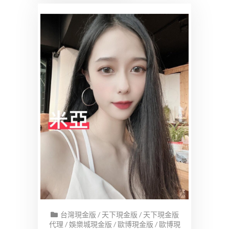
台灣現金版
/
天下現金版
/
天下現金版
代理
/
娛樂城現金版
/
歐博現金版
/
歐博現