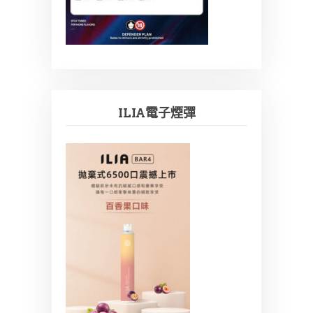
ILIA電子煙彈