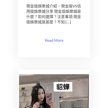
現金版娛樂城介紹，現金版VS信
用版娛樂城分享 現金版娛樂城是
什麼？如何選擇？注意事項 現金
版娛樂城是甚麼？不知 […]
Read More