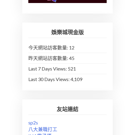
娛樂城現金版
今天網站訪客數量:
12
昨天網站訪客數量:
45
Last 7 Days Views:
521
Last 30 Days Views:
4,109
友站連結
sp2s
八大兼職打工