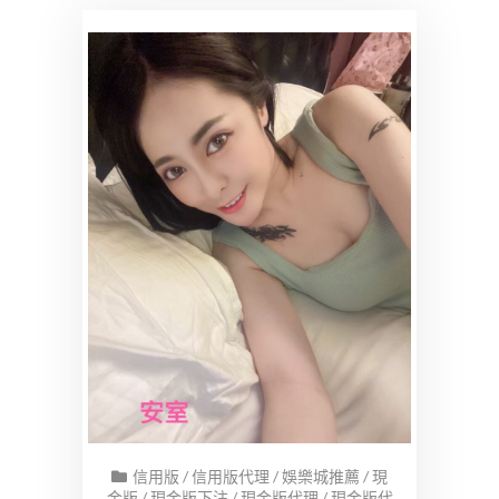
信用版
/
信用版代理
/
娛樂城推薦
/
現
金版
/
現金版下注
/
現金版代理
/
現金版代