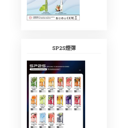
SP2S煙彈