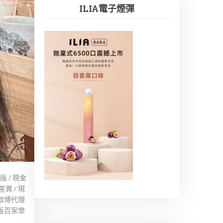
ILIA電子煙彈
版
/
現金
差異
/
現
歐博代理
版百家樂