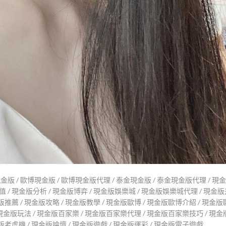
現金版
/
歐博現金版
/
歐博現金版代理
/
泰金現金版
/
泰金現金版代理
/
現金
值
/
現金版分析
/
現金版博弈
/
現金版娛樂城
/
現金版娛樂城代理
/
現金版
版推薦
/
現金版攻略
/
現金版教學
/
現金版歐博
/
現金版歐博介紹
/
現金版
現金版玩法
/
現金版百家樂
/
現金版百家樂代理
/
現金版百家樂技巧
/
現金
版老虎機
/
現金版論壇
/
現金版遊戲
/
現金版運彩
/
現金版電子遊戲