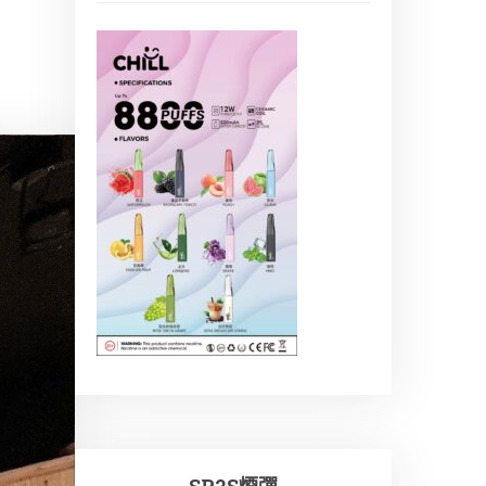
SP2S煙彈