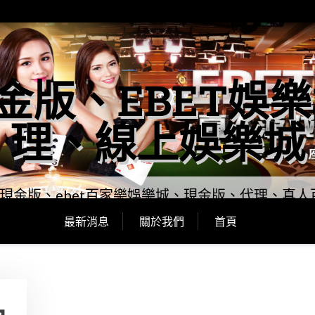
現金版、EBET娛
理、線上娛樂城
樂城現金版、ebet百家樂娛樂城、現金版、代理、真
最新消息
關於我們
首頁