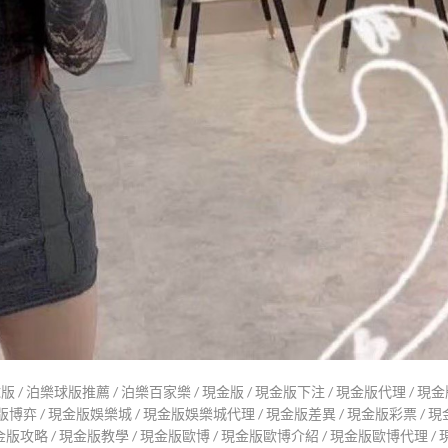
球版
/
泊樂球版推薦
/
泊樂百家樂
/
現金版
/
現金版下注
/
現金版代理
/
現金
版博弈
/
現金版娛樂城
/
現金版娛樂城代理
/
現金版差異
/
現金版彩票
/
現
金版攻略
/
現金版教學
/
現金版歐博
/
現金版歐博介紹
/
現金版歐博代理
/