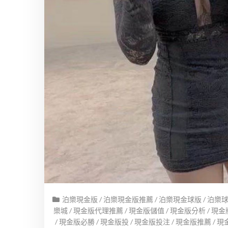
泊樂現金版
/
泊樂現金版推薦
/
泊樂現金球版
/
泊樂
樂城
/
現金版代理推薦
/
現金版儲值
/
現金版分析
/
現金
/
現金版必勝
/
現金版投
/
現金版投注
/
現金版推薦
/
現