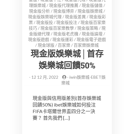
理娛樂城
/
現金版代理推薦
/
現金版儲值
/
現金版分析
/
現金版博弈
/
現金版娛樂城
/
現金版娛樂城代理
/
現金版差異
/
現金版彩
票
/
現金版投
/
現金版投注
/
現金版百家樂
技巧
/
現金版百家樂教學
/
現金版策略
/
現
金版總代理
/
現金版老虎機
/
現金版論壇
/
現金版遊戲
/
現金版運彩
/
現金版電子遊戲
/
現金球版
/
百家樂
/
百家樂娛樂城
現金版娛樂城│首存
娛樂城回饋50%
-
12 12 月, 2022
-
iwin娛樂城-EBET娛
樂城
現金版與信用版差別(首存娛樂城
回饋50%) ibet娛樂城如何投注
FIFA卡塔爾世界盃四分之一決
賽？ 首先我們 […]