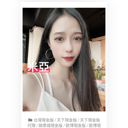
台灣現金版
/
天下現金版
/
天下現金版
代理
/
娛樂城現金版
/
歐博現金版
/
歐博現