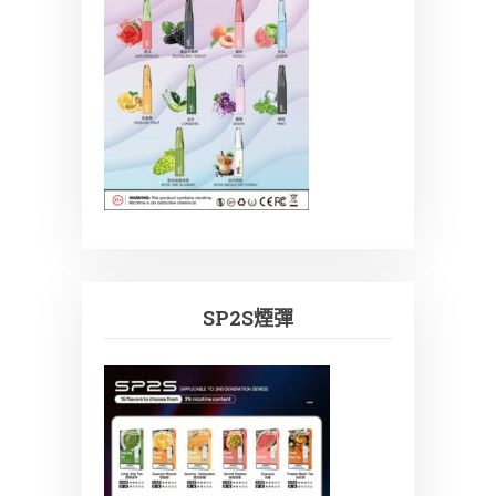
SP2S煙彈