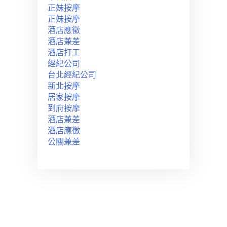
正妹按摩
正妹按摩
酒店應徵
酒店兼差
酒店打工
經紀公司
台北經紀公司
新北按摩
居家按摩
到府按摩
酒店兼差
酒店應徵
公關兼差