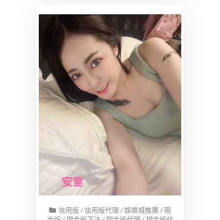
信用版
/
信用版代理
/
娛樂城推薦
/
現
金版
/
現金版下注
/
現金版代理
/
現金版代