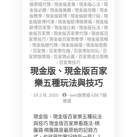
娛樂城代理
/
現金版差異
/
現金版心法
/
現
金版必勝
/
現金版推薦
/
現金版攻略
/
現金
版教學
/
現金版歐博
/
現金版歐博介紹
/
現
金版歐博代理
/
現金版歐博娛樂城
/
現金版
歐博百家樂
/
現金版比較
/
現金版玩法
/
現
金版百家樂
/
現金版百家樂代理
/
現金版百
家樂技巧
/
現金版百家樂教學
/
現金版策略
/
現金版總代理
/
現金版論壇
/
現金版遊戲
/
百家樂
/
百家樂在線
/
百家樂如何玩
/
百
家樂娛樂城
/
百家樂必贏
/
百家樂成功策略
/
百家樂技巧
現金版、現金版百家
樂五種玩法與技巧
-
18 2 月, 2020
-
iwin娛樂城-EBET娛
樂城
現金版、現金版百家樂五種玩法
與技巧 現金版百家樂看路法-棋
盤路 棋盤路是最原始的記錄方
式，也就是如實記錄每一局 […]