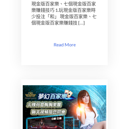
現金版百家樂、七個現金版百家
樂賺錢技巧 1.玩現金版百家樂時
少投注「和」 現金版百家樂、七
個現金版百家樂賺錢技 […]
Read More