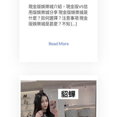
現金版娛樂城介紹，現金版VS信
用版娛樂城分享 現金版娛樂城是
什麼？如何選擇？注意事項 現金
版娛樂城是甚麼？不知 […]
Read More