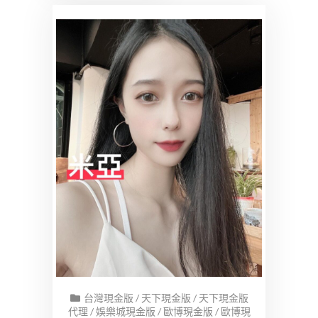
台灣現金版
/
天下現金版
/
天下現金版
代理
/
娛樂城現金版
/
歐博現金版
/
歐博現