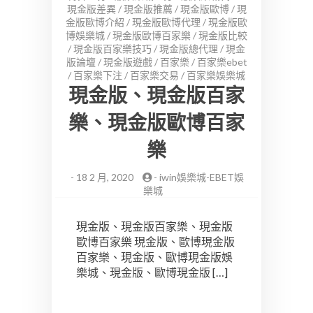
現金版差異
/
現金版推薦
/
現金版歐博
/
現
金版歐博介紹
/
現金版歐博代理
/
現金版歐
博娛樂城
/
現金版歐博百家樂
/
現金版比較
/
現金版百家樂技巧
/
現金版總代理
/
現金
版論壇
/
現金版遊戲
/
百家樂
/
百家樂ebet
/
百家樂下注
/
百家樂交易
/
百家樂娛樂城
現金版、現金版百家
樂、現金版歐博百家
樂
-
18 2 月, 2020
-
iwin娛樂城-EBET娛
樂城
現金版、現金版百家樂、現金版
歐博百家樂 現金版、歐博現金版
百家樂、現金版、歐博現金版娛
樂城、現金版、歐博現金版 […]