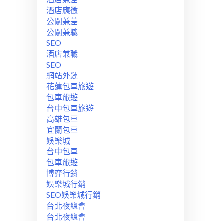
酒店應徵
公關兼差
公關兼職
SEO
酒店兼職
SEO
網站外鏈
花蓮包車旅遊
包車旅遊
台中包車旅遊
高雄包車
宜蘭包車
娛樂城
台中包車
包車旅遊
博弈行銷
娛樂城行銷
SEO娛樂城行銷
台北夜總會
台北夜總會