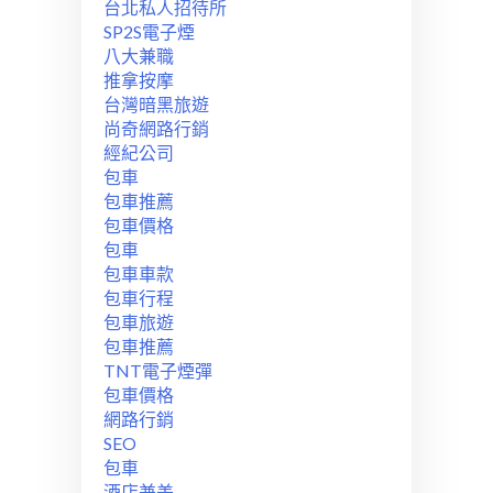
台北私人招待所
SP2S電子煙
八大兼職
推拿按摩
台灣暗黑旅遊
尚奇網路行銷
經紀公司
包車
包車推薦
包車價格
包車
包車車款
包車行程
包車旅遊
包車推薦
TNT電子煙彈
包車價格
網路行銷
SEO
包車
酒店兼差