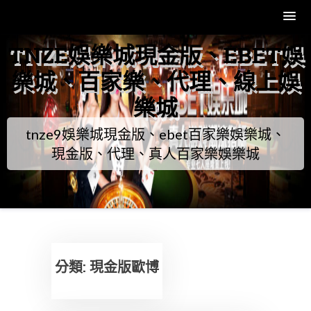
Skip
TNZE娛樂城現金版、EBET娛
to
content
樂城、百家樂、代理、線上娛
樂城
tnze9娛樂城現金版、ebet百家樂娛樂城、
現金版、代理、真人百家樂娛樂城
分類:
現金版歐博