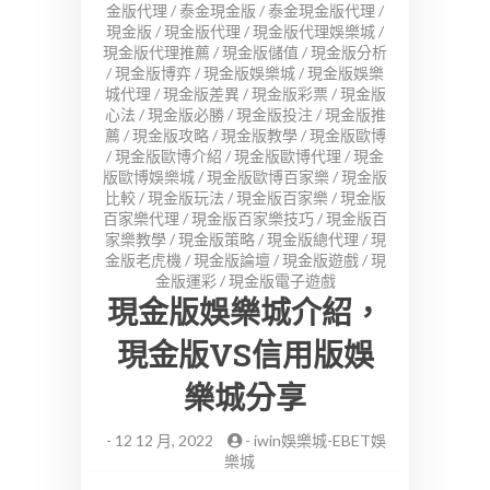
金版代理
/
泰金現金版
/
泰金現金版代理
/
現金版
/
現金版代理
/
現金版代理娛樂城
/
現金版代理推薦
/
現金版儲值
/
現金版分析
/
現金版博弈
/
現金版娛樂城
/
現金版娛樂
城代理
/
現金版差異
/
現金版彩票
/
現金版
心法
/
現金版必勝
/
現金版投注
/
現金版推
薦
/
現金版攻略
/
現金版教學
/
現金版歐博
/
現金版歐博介紹
/
現金版歐博代理
/
現金
版歐博娛樂城
/
現金版歐博百家樂
/
現金版
比較
/
現金版玩法
/
現金版百家樂
/
現金版
百家樂代理
/
現金版百家樂技巧
/
現金版百
家樂教學
/
現金版策略
/
現金版總代理
/
現
金版老虎機
/
現金版論壇
/
現金版遊戲
/
現
金版運彩
/
現金版電子遊戲
現金版娛樂城介紹，
現金版VS信用版娛
樂城分享
-
12 12 月, 2022
-
iwin娛樂城-EBET娛
樂城