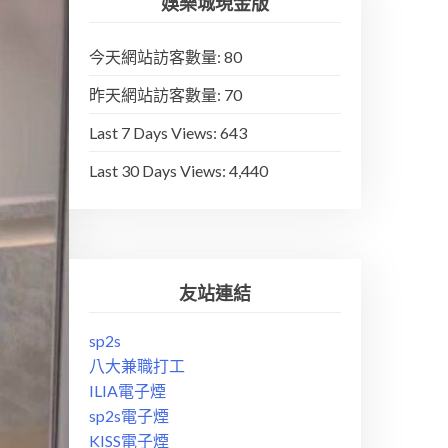
娛樂城現金版
今天網站訪客數量:
80
昨天網站訪客數量:
70
Last 7 Days Views:
643
Last 30 Days Views:
4,440
友站連結
sp2s
八大兼職打工
ILIA電子煙
sp2s電子煙
KISS電子煙