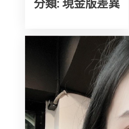
分類:
現金版差異