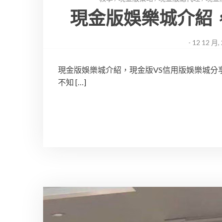
現金版娛樂城介紹
-
12 12 月,
現金版娛樂城介紹，現金版VS信用版娛樂城分
不知 […]