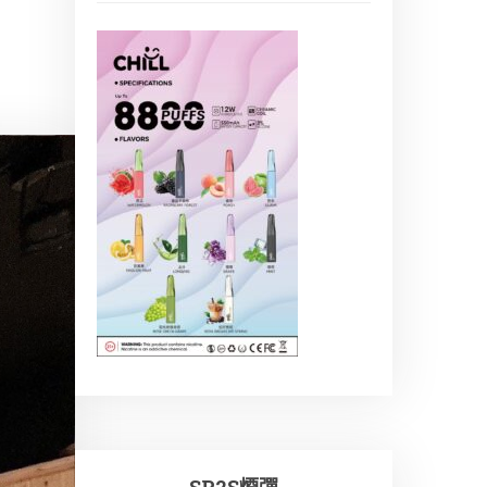
SP2S煙彈