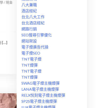
學
/
現金
八大兼職
酒店經紀
台北八大工作
台北酒店經紀
網路行銷
SEO搜尋引擎優化
網站架設
[…]
電子煙廣告代操
電子煙SEO
TNT電子煙
TNT煙彈
TNT電子煙
TNT煙彈
SWAG電子煙主機煙彈
LANA電子煙主機煙彈
RELX悅刻電子煙主機煙彈
SP2S電子煙主機煙彈
ILIA電子煙主機煙彈