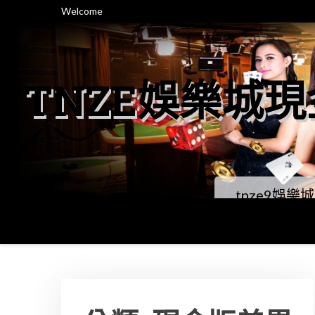
Skip
Welcome
to
content
TNZE娛樂城
tnze9娛