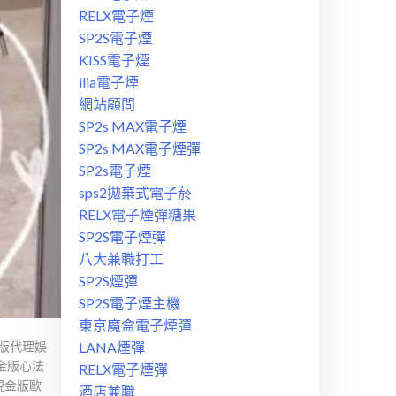
RELX電子煙
SP2S電子煙
KISS電子煙
ilia電子煙
網站顧問
SP2s MAX電子煙
SP2s MAX電子煙彈
SP2s電子煙
sps2拋棄式電子菸
RELX電子煙彈糖果
SP2S電子煙彈
八大兼職打工
SP2S煙彈
SP2S電子煙主機
東京魔盒電子煙彈
版代理娛
LANA煙彈
金版心法
RELX電子煙彈
現金版歐
酒店兼職