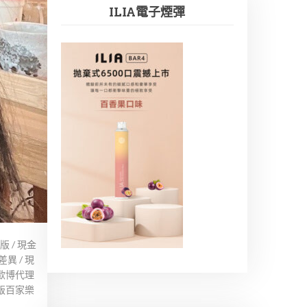
ILIA電子煙彈
版
/
現金
差異
/
現
歐博代理
版百家樂