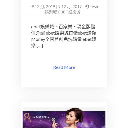
-
9 12 月, 2019 | 9 12 月, 2019
-
iwin
娛樂城-EBET娛樂城
ebet娛樂城、百家樂、現金版儲
值介紹 ebet娛樂城首儲ebet送你
Money全國首創免洗碼量 ebet娛
樂 […]
Read More