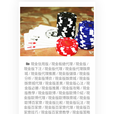
現金信用版
/
現金板總代理
/
現金版
/
現金版下注
/
現金版代理
/
現金版代理娛樂
城
/
現金版代理推薦
/
現金版儲值
/
現金版
分析
/
現金版博弈
/
現金版娛樂城
/
現金版
娛樂城代理
/
現金版差異
/
現金版心法
/
現
金版必勝
/
現金版推薦
/
現金版攻略
/
現金
版教學
/
現金版歐博
/
現金版歐博介紹
/
現
金版歐博代理
/
現金版歐博娛樂城
/
現金版
歐博百家樂
/
現金版比較
/
現金版玩法
/
現
金版百家樂
/
現金版百家樂代理
/
現金版百
家樂技巧
/
現金版百家樂教學
/
現金版策略