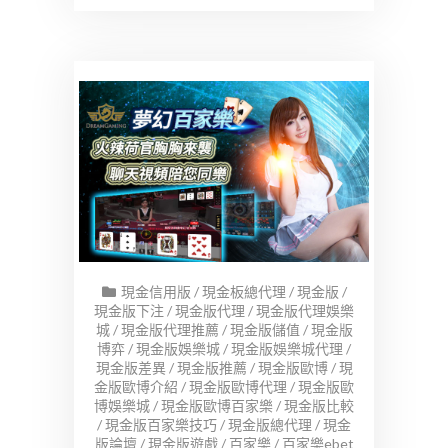
現金信用版
/
現金板總代理
/
現金版
/
現金版下注
/
現金版代理
/
現金版代理娛樂
城
/
現金版代理推薦
/
現金版儲值
/
現金版
博弈
/
現金版娛樂城
/
現金版娛樂城代理
/
現金版差異
/
現金版推薦
/
現金版歐博
/
現
金版歐博介紹
/
現金版歐博代理
/
現金版歐
博娛樂城
/
現金版歐博百家樂
/
現金版比較
/
現金版百家樂技巧
/
現金版總代理
/
現金
版論壇
/
現金版遊戲
/
百家樂
/
百家樂ebet