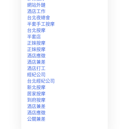
網站外鏈
酒店工作
台北夜總會
半套手工按摩
台北按摩
半套店
正妹按摩
正妹按摩
酒店應徵
酒店兼差
酒店打工
經紀公司
台北經紀公司
新北按摩
居家按摩
到府按摩
酒店兼差
酒店應徵
公關兼差