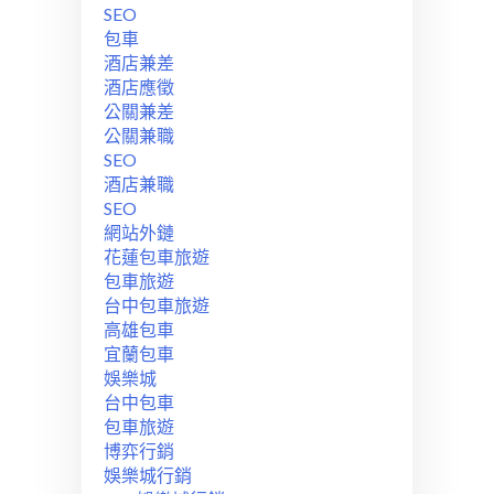
SEO
包車
酒店兼差
酒店應徵
公關兼差
公關兼職
SEO
酒店兼職
SEO
網站外鏈
花蓮包車旅遊
包車旅遊
台中包車旅遊
高雄包車
宜蘭包車
娛樂城
台中包車
包車旅遊
博弈行銷
娛樂城行銷