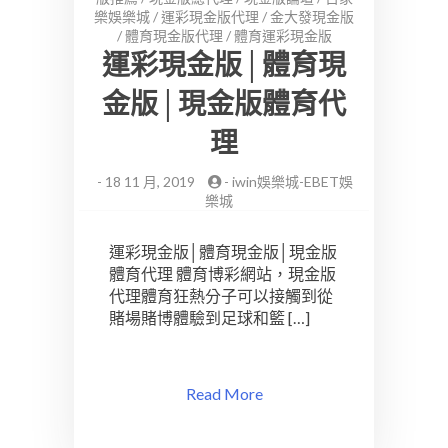
樂娛樂城
/
運彩現金版代理
/
金大發現金版
/
體育現金版代理
/
體育運彩現金版
運彩現金版│體育現
金版│現金版體育代
理
-
18 11 月, 2019
-
iwin娛樂城-EBET娛
樂城
運彩現金版│體育現金版│現金版
體育代理 體育博彩網站，現金版
代理體育狂熱分子可以接觸到從
賭場賭博體驗到足球和籃 […]
Read More