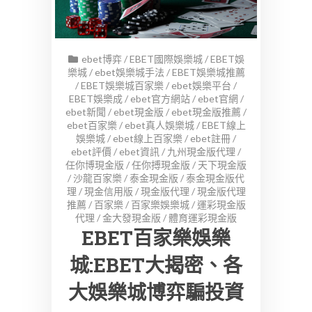
ebet博弈
/
EBET國際娛樂城
/
EBET娛
樂城
/
ebet娛樂城手法
/
EBET娛樂城推薦
/
EBET娛樂城百家樂
/
ebet娛樂平台
/
EBET娛樂成
/
ebet官方網站
/
ebet官網
/
ebet新聞
/
ebet現金版
/
ebet現金版推薦
/
ebet百家樂
/
ebet真人娛樂城
/
EBET線上
娛樂城
/
ebet線上百家樂
/
ebet註冊
/
ebet評價
/
ebet資訊
/
九州現金版代理
/
任你博現金版
/
任你搏現金版
/
天下現金版
/
沙龍百家樂
/
泰金現金版
/
泰金現金版代
理
/
現金信用版
/
現金版代理
/
現金版代理
推薦
/
百家樂
/
百家樂娛樂城
/
運彩現金版
代理
/
金大發現金版
/
體育運彩現金版
EBET百家樂娛樂
城:EBET大揭密、各
大娛樂城博弈騙投資