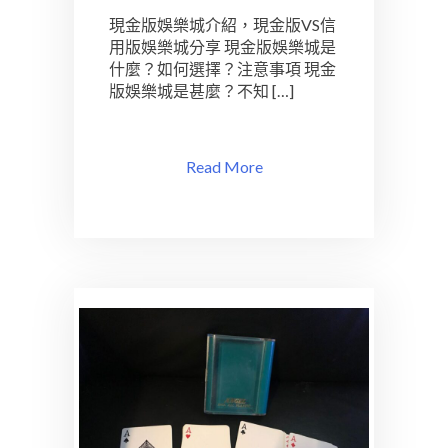
現金版娛樂城介紹，現金版VS信
用版娛樂城分享 現金版娛樂城是
什麼？如何選擇？注意事項 現金
版娛樂城是甚麼？不知 […]
Read More