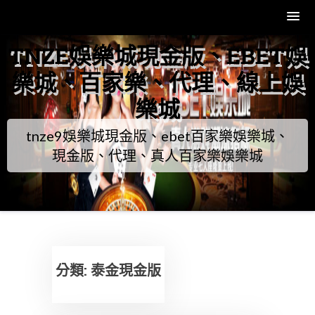
Skip
TNZE娛樂城現金版、EBET娛
to
content
樂城、百家樂、代理、線上娛
樂城
tnze9娛樂城現金版、ebet百家樂娛樂城、
現金版、代理、真人百家樂娛樂城
分類:
泰金現金版