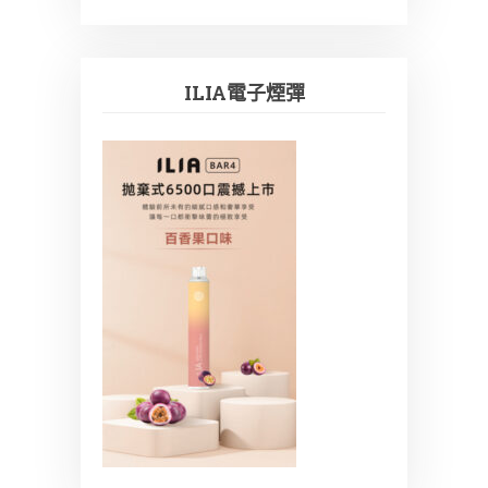
ILIA電子煙彈