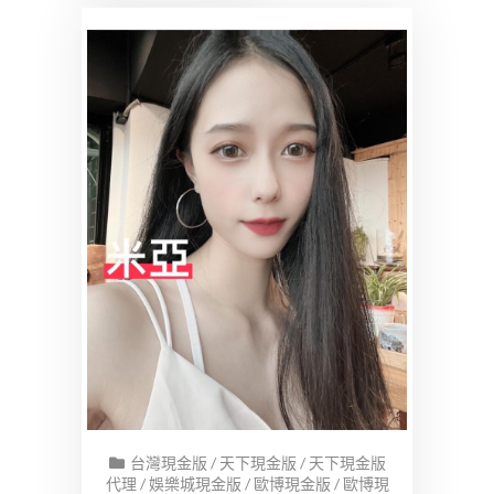
台灣現金版
/
天下現金版
/
天下現金版
代理
/
娛樂城現金版
/
歐博現金版
/
歐博現