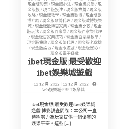
現金版彩票
/
現金版心法
/
現金版必勝
/
現
金版投
/
現金版投注
/
現金版推薦
/
現金版
攻略
/
現金版教學
/
現金版歐博
/
現金版歐
博介紹
/
現金版歐博代理
/
現金版歐博娛樂
城
/
現金版歐博百家樂
/
現金版比較
/
現金
版玩法
/
現金版百家樂
/
現金版百家樂代理
/
現金版百家樂技巧
/
現金版百家樂教學
/
現金版策略
/
現金版總代理
/
現金版老虎機
/
現金版論壇
/
現金版遊戲
/
現金版運彩
/
現金版電子遊戲
ibet現金版|最受歡迎
ibet娛樂城遊戲
-
12 12 月, 2022 | 12 12 月, 2022
-
iwin娛樂城-EBET娛樂城
ibet現金版|最受歡迎ibet娛樂城
遊戲 博彩調查問卷：本公司一直
積極努力為玩家提供一個優質的
娛樂平臺。這些 […]