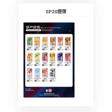
SP2S煙彈