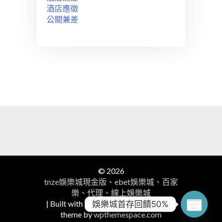
酒店應徵
公關兼差
© 2026
tnze娛樂城現金版、ebet娛樂城、百家
樂、代理、線上娛樂城
|
Built with Xblog Plus free WordPress
娛樂城首存回饋50%
theme by
wpthemespace.com