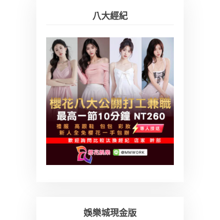
八大經紀
娛樂城現金版