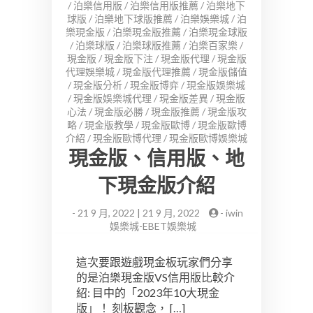
/
泊樂信用版
/
泊樂信用版推薦
/
泊樂地下
球版
/
泊樂地下球版推薦
/
泊樂娛樂城
/
泊
樂現金版
/
泊樂現金版推薦
/
泊樂現金球版
/
泊樂球版
/
泊樂球版推薦
/
泊樂百家樂
/
現金版
/
現金版下注
/
現金版代理
/
現金版
代理娛樂城
/
現金版代理推薦
/
現金版儲值
/
現金版分析
/
現金版博弈
/
現金版娛樂城
/
現金版娛樂城代理
/
現金版差異
/
現金版
心法
/
現金版必勝
/
現金版推薦
/
現金版攻
略
/
現金版教學
/
現金版歐博
/
現金版歐博
介紹
/
現金版歐博代理
/
現金版歐博娛樂城
現金版、信用版、地
下現金版介紹
-
21 9 月, 2022 | 21 9 月, 2022
-
iwin
娛樂城-EBET娛樂城
這次要跟遊戲現金板玩家們分享
的是泊樂現金版VS信用版比較介
紹: 目中的「2023年10大現金
版」！ 刻板觀念， […]