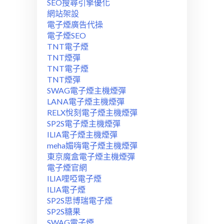
SEO搜尋引擎優化
網站架設
電子煙廣告代操
電子煙SEO
TNT電子煙
TNT煙彈
TNT電子煙
TNT煙彈
SWAG電子煙主機煙彈
LANA電子煙主機煙彈
RELX悅刻電子煙主機煙彈
SP2S電子煙主機煙彈
ILIA電子煙主機煙彈
meha媚嗨電子煙主機煙彈
東京魔盒電子煙主機煙彈
電子煙官網
ILIA哩啞電子煙
ILIA電子煙
SP2S思博瑞電子煙
SP2S糖果
SWAG電子煙