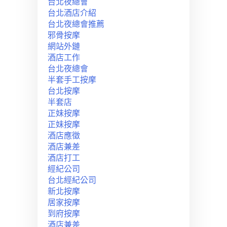
台北夜總會
台北酒店介紹
台北夜總會推薦
邪骨按摩
網站外鏈
酒店工作
台北夜總會
半套手工按摩
台北按摩
半套店
正妹按摩
正妹按摩
酒店應徵
酒店兼差
酒店打工
經紀公司
台北經紀公司
新北按摩
居家按摩
到府按摩
酒店兼差