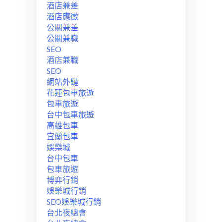
酒店兼差
酒店應徵
公關兼差
公關兼職
SEO
酒店兼職
SEO
網站外鏈
花蓮包車旅遊
包車旅遊
台中包車旅遊
高雄包車
宜蘭包車
娛樂城
台中包車
包車旅遊
博弈行銷
娛樂城行銷
SEO娛樂城行銷
台北夜總會