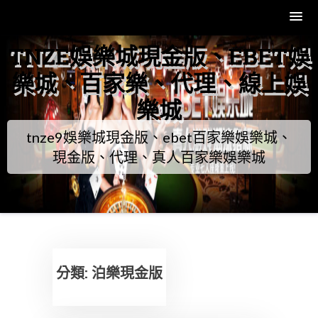
Skip
TNZE娛樂城現金版、EBET娛
to
content
樂城、百家樂、代理、線上娛
樂城
tnze9娛樂城現金版、ebet百家樂娛樂城、
現金版、代理、真人百家樂娛樂城
分類:
泊樂現金版