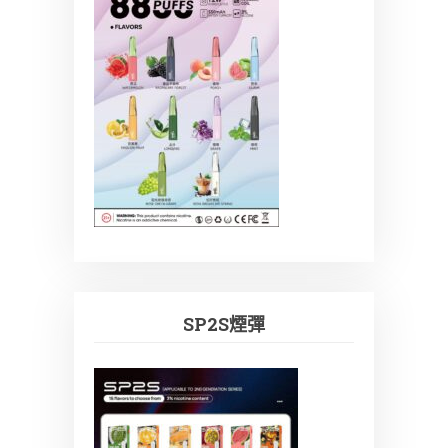
SP2S煙彈