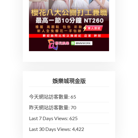
娛樂城現金版
今天網站訪客數量:
65
昨天網站訪客數量:
70
Last 7 Days Views:
625
Last 30 Days Views:
4,422