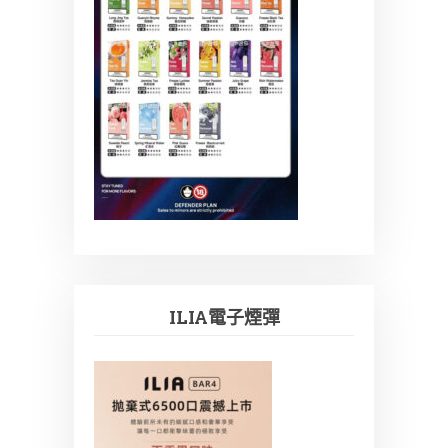
ILIA電子煙彈