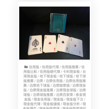
信用版
/
信用版代理
/
信用版推薦
/
信
用版比較
/
信用版總代理
/
卡利現金板
/
台
灣現金版
/
地下現金板
/
地下球版
/
地下球
版推薦
/
泊樂
/
泊樂信用版
/
泊樂信用版推
薦
/
泊樂地下球版
/
泊樂娛樂城
/
泊樂現金
版
/
泊樂現金版推薦
/
泊樂現金球版
/
泊樂
球版
/
泊樂球版推薦
/
泊樂百家樂
/
泰金現
金版
/
現金信用版
/
現金版
/
現金版下注
/
現金版代理
/
現金版儲值
/
現金版分析
/
現
金版博弈
/
現金版娛樂城
/
現金版娛樂城代