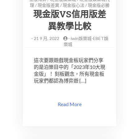
理
/
現金版差異
/
現金版心法
/
現金版必勝
現金版VS信用版差
異教學比較
-
21 9 月, 2022
-
iwin娛樂城-EBET娛
樂城
這次要跟遊戲現金板玩家們分享
的是泊樂目中的「2023年10大現
金版」！ 刻板觀念，所有現金板
玩家們都認為博弈遊 […]
Read More