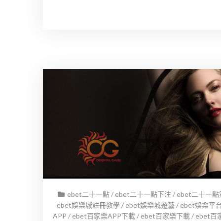
ebet二十一點
/
ebet二十一點下注
/
ebet二十一
ebet娛樂城註冊教學
/
ebet娛樂城遊藝
/
ebet娛樂平
APP
/
ebet百家樂APP下載
/
ebet百家樂下載
/
ebet