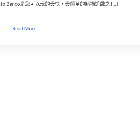
unto Banco是您可以玩的最快，最簡單的賭場遊戲之 […]
Read More