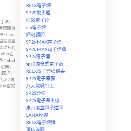
RELX電子煙
SP2S電子煙
KISS電子煙
城手法
/
ilia電子煙
t希爾體育
網站顧問
理
/
ebet
t百家樂密
SP2s MAX電子煙
百家樂技巧
SP2s MAX電子煙彈
/
ebet百
SP2s電子煙
類型
/
ebet
sps2拋棄式電子菸
百家樂
/
RELX電子煙彈糖果
et龍虎
/
SP2S電子煙彈
代理
/
現
八大兼職打工
bet百家
SP2S煙彈
SP2S電子煙主機
東京魔盒電子煙彈
LANA煙彈
RELX電子煙彈
酒店兼職