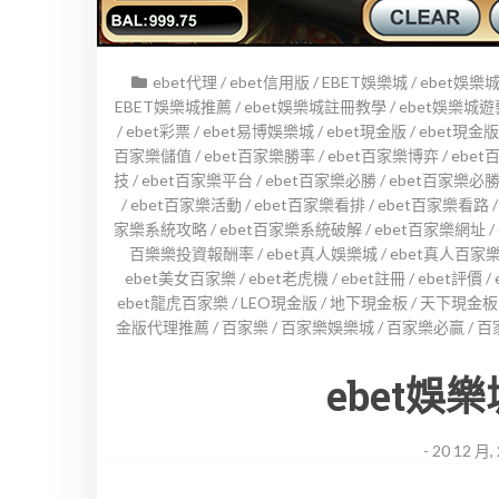
ebet代理
/
ebet信用版
/
EBET娛樂城
/
ebet娛樂
EBET娛樂城推薦
/
ebet娛樂城註冊教學
/
ebet娛樂城遊
/
ebet彩票
/
ebet易博娛樂城
/
ebet現金版
/
ebet現金
百家樂儲值
/
ebet百家樂勝率
/
ebet百家樂博弈
/
ebe
技
/
ebet百家樂平台
/
ebet百家樂必勝
/
ebet百家樂必
/
ebet百家樂活動
/
ebet百家樂看排
/
ebet百家樂看路
家樂系統攻略
/
ebet百家樂系統破解
/
ebet百家樂網址
/
百樂樂投資報酬率
/
ebet真人娛樂城
/
ebet真人百家
ebet美女百家樂
/
ebet老虎機
/
ebet註冊
/
ebet評價
/
ebet龍虎百家樂
/
LEO現金版
/
地下現金板
/
天下現金板
金版代理推薦
/
百家樂
/
百家樂娛樂城
/
百家樂必贏
/
百
ebet娛
-
20 12 月,