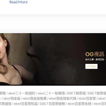
Read More
點策略
/
ebet二十一點規則
/
ebet二十一點賭場
/
EBET娛樂城
/
EBET娛樂
台
/
ebet現金版
/
ebet現金版推薦
/
ebet現金球板代理
/
ebet百家樂
/
ebe
百家樂儲值
/
ebet百家樂知識
/
EBET百家樂破解
/
ebet百家樂系統
/
ebet