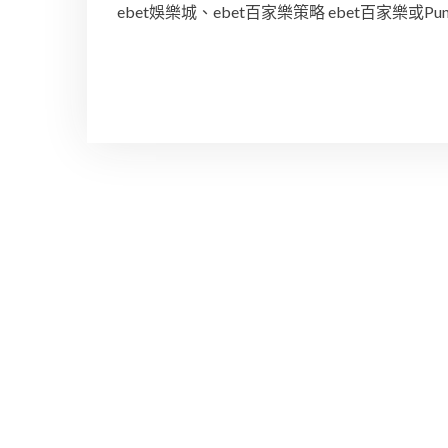
ebet娛樂城、ebet百家樂策略 ebet百家樂或P