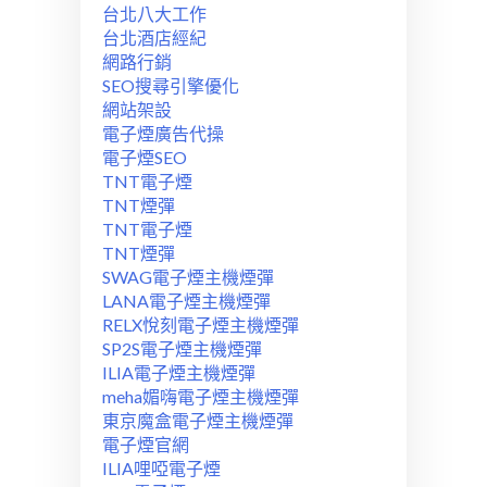
台北八大工作
台北酒店經紀
網路行銷
SEO搜尋引擎優化
網站架設
電子煙廣告代操
電子煙SEO
TNT電子煙
TNT煙彈
TNT電子煙
TNT煙彈
SWAG電子煙主機煙彈
LANA電子煙主機煙彈
RELX悅刻電子煙主機煙彈
SP2S電子煙主機煙彈
ILIA電子煙主機煙彈
meha媚嗨電子煙主機煙彈
東京魔盒電子煙主機煙彈
電子煙官網
ILIA哩啞電子煙