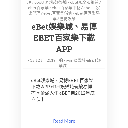
理
/
ebet現金版娛樂城
/
ebet現金版推薦
/
ebet百家樂
/
ebet百家樂下載
/
ebet百家
樂代理
/
ebet百家樂儲值
/
ebet百家樂勝
率
/
易博娛樂
eBet娛樂城、易博
EBET百家樂下載
APP
-
15 12 月, 2019
-
iwin娛樂城-EBET娛
樂城
eBet娛樂城、易博EBET百家樂
下載 APP eBet娛樂城玩放易博
盡享金滿人生 eBET自2012年成
立 […]
Read More