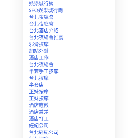
娛樂城行銷
SEO娛樂城行銷
台北夜總會
台北夜總會
台北酒店介紹
台北夜總會推薦
邪骨按摩
網站外鏈
酒店工作
台北夜總會
半套手工按摩
台北按摩
半套店
正妹按摩
正妹按摩
酒店應徵
酒店兼差
酒店打工
經紀公司
台北經紀公司