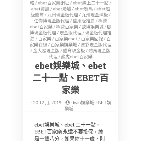
略
/
ebet百家樂網址
/
ebet線上二十一點
/
ebet資訊
/
ebet賭場
/
ebet賽馬
/
ebet超
級體育
/
九州現金版代理
/
九州現金球板
/
任你博現金版代理
/
信用版推薦
/
極速
ebet百家樂
/
極速百家樂
/
歐博娛樂城
/
歐
博現金版代理
/
現金版代理
/
現金版代理推
薦
/
百家樂
/
百家樂ebet
/
百家樂回報
/
百
家樂在線
/
百家樂娛樂城
/
運彩現金版代理
/
金大發現金版
/
體育現金板
/
體育現金版
代理
/
龍虎ebet百家樂
ebet娛樂城、ebet
二十一點、EBET百
家樂
-
20 12 月, 2019
-
iwin娛樂城-EBET娛
樂城
ebet娛樂城、ebet 二十一點、
EBET百家樂 永遠不要投保，總
是一雙八分，如果你十一歲，則