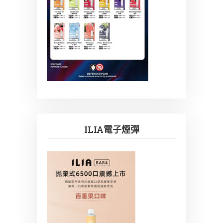
ILIA電子煙彈