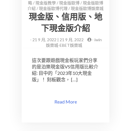
略
/
現金版教學
/
現金版歐博
/
現金版歐博
介紹
/
現金版歐博代理
/
現金版歐博娛樂城
現金版、信用版、地
下現金版介紹
-
21 9 月, 2022 | 21 9 月, 2022
-
iwin
娛樂城-EBET娛樂城
這次要跟遊戲現金板玩家們分享
的是泊樂現金版VS信用版比較介
紹: 目中的「2023年10大現金
版」！ 刻板觀念， […]
Read More