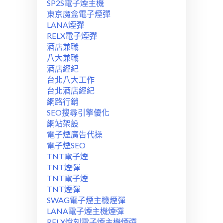
SP2S電子煙主機
東京魔盒電子煙彈
LANA煙彈
RELX電子煙彈
酒店兼職
八大兼職
酒店經紀
台北八大工作
台北酒店經紀
網路行銷
SEO搜尋引擎優化
網站架設
電子煙廣告代操
電子煙SEO
TNT電子煙
TNT煙彈
TNT電子煙
TNT煙彈
SWAG電子煙主機煙彈
LANA電子煙主機煙彈
RELX悅刻電子煙主機煙彈