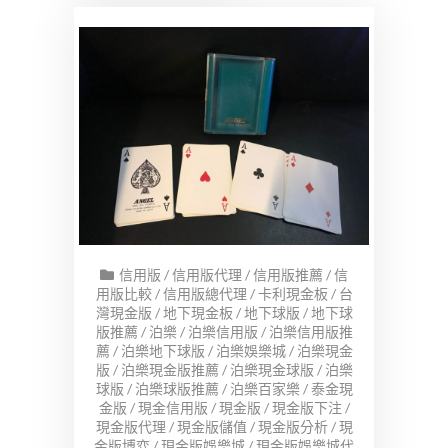
信用版
/
信用版代理
/
信用版推薦
/
信
用版比較
/
信用版總代理
/
卡利現金板
/
台
灣現金版
/
地下現金板
/
地下球版
/
地下球
版推薦
/
泊樂
/
泊樂信用版
/
泊樂信用版推
薦
/
泊樂地下球版
/
泊樂娛樂城
/
泊樂現金
版
/
泊樂現金版推薦
/
泊樂現金球版
/
泊樂
球版
/
泊樂球版推薦
/
泊樂百家樂
/
泰金現
金版
/
現金信用版
/
現金版
/
現金版下注
/
現金版代理
/
現金版儲值
/
現金版分析
/
現
金版博弈
/
現金版娛樂城
/
現金版娛樂城代