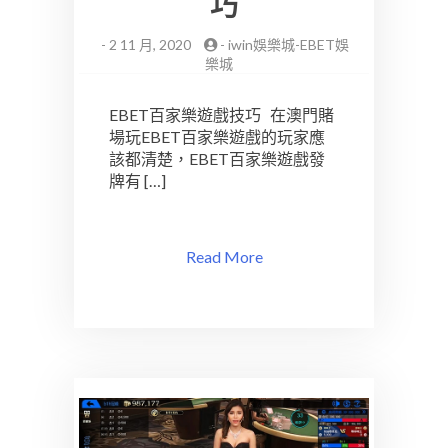
巧
-
2 11 月, 2020
-
iwin娛樂城-EBET娛
樂城
EBET百家樂遊戲技巧 在澳門賭
場玩EBET百家樂遊戲的玩家應
該都清楚，EBET百家樂遊戲發
牌有 […]
Read More