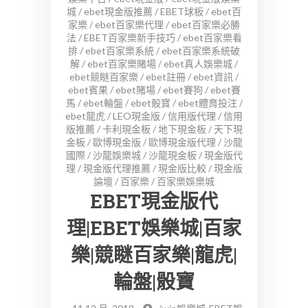
城
/
ebet現金版推薦
/
EBET球板
/
ebet百
家樂
/
ebet百家樂代理
/
ebet百家樂必勝
法
/
EBET百家樂新手技巧
/
ebet百家樂看
排
/
ebet百家樂系統
/
ebet百家樂系統破
解
/
ebet百家樂賭場
/
ebet真人娛樂城
/
ebet競瞇百家樂
/
ebet註冊
/
ebet資訊
/
ebet賓果
/
ebet賭場
/
ebet賽狗
/
ebet賽
馬
/
ebet輪盤
/
ebet骰寶
/
ebet體育投注
/
ebet龍虎
/
LEO現金版
/
信用版代理
/
信用
版推薦
/
卡利現金板
/
地下現金板
/
天下現
金板
/
歐博現金版
/
歐博現金版代理
/
沙龍
國際
/
沙龍娛樂城
/
沙龍現金板
/
現金版代
理
/
現金版代理推薦
/
現金版比較
/
現金版
論壇
/
百家樂
/
百家樂娛樂城
EBET現金版代
理|EBET娛樂城|百家
樂|競瞇百家樂|龍虎|
輪盤|骰寶