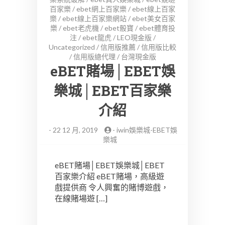
百家樂
/
ebet網上百家樂
/
ebet線上百家
樂
/
ebet線上百家樂網站
/
ebet美女百家
樂
/
ebet老虎機
/
ebet骰寶
/
ebet體育投
注
/
ebet龍虎
/
LEO現金版
/
Uncategorized
/
信用版推薦
/
信用版比較
/
信用版總代理
/
台灣現金版
eBET賭場│EBET娛
樂城│EBET百家樂
介紹
-
22 12 月, 2019
-
iwin娛樂城-EBET娛
樂城
eBET賭場│EBET娛樂城│EBET
百家樂介紹 eBET賭場，高級遊
戲提供商 令人興奮的賭博遊戲，
在線賭場遊 […]