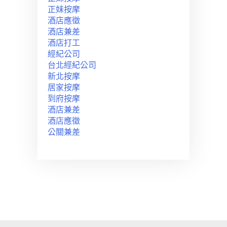
正妹按摩
酒店應徵
酒店兼差
酒店打工
經紀公司
台北經紀公司
新北按摩
居家按摩
到府按摩
酒店兼差
酒店應徵
公關兼差