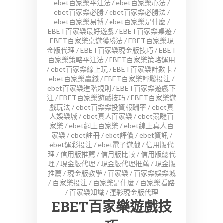
ebet百家樂平注法
/
ebet百家樂心法
/
ebet百家樂必勝
/
ebet百家樂必勝法
/
ebet百家樂易博
/
ebet百家樂是什麼
/
EBET百家樂最好遊戲
/
EBET百家樂桌遊
/
EBET百家樂桌遊獲勝法
/
EBET百家樂現
金版代理
/
EBET百家樂現金版技巧
/
EBET
百家樂策略平注法
/
EBET百家樂策略運用
/
ebet百家樂線上玩
/
EBET百家樂計數卡
/
ebet百家樂贏錢
/
EBET百家樂輕鬆投注
/
ebet百家樂進階規則
/
EBET百家樂遊戲下
注
/
EBET百家樂遊戲技巧
/
EBET百家樂遊
戲玩法
/
ebet百樂樂投資報酬率
/
ebet真
人娛樂城
/
ebet真人百家樂
/
ebet競瞇百
家樂
/
ebet網上百家樂
/
ebet線上真人百
家樂
/
ebet註冊
/
ebet評價
/
ebet資訊
/
ebet運彩投注
/
ebet電子遊戲
/
信用版代
理
/
信用版推薦
/
信用版比較
/
信用版總代
理
/
現金版代理
/
現金版代理推薦
/
現金版
推薦
/
現金版教學
/
百家樂
/
百家樂娛樂城
/
百家樂投注
/
百家樂是什麼
/
百家樂看路
/
百家樂知識
/
運彩現金版代理
EBET百家樂遊戲技