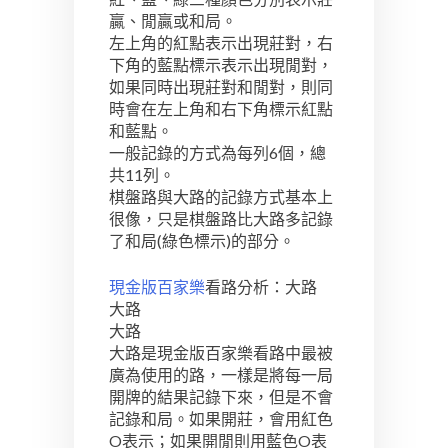
贏、閒贏或和局。
左上角的紅點表示出現莊對，右
下角的藍點標示表示出現閒對，
如果同時出現莊對和閒對，則同
時會在左上角和右下角標示紅點
和藍點。
一般記錄的方式為每列6個，總
共11列。
棋盤路與大路的記錄方式基本上
很像，只是棋盤路比大路多記錄
了和局(綠色標示)的部分。
現金版百家樂
看路分析：大路
大路
大路
大路是現金版百家樂看路中最被
廣為使用的路，一樣是將每一局
開牌的結果記錄下來，但是不會
記錄和局。如果開莊，會用紅色
O表示；如果開閒則用藍色O表