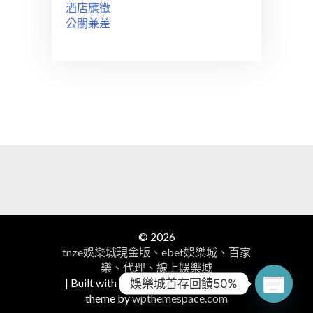
酒店應徵
公關兼差
© 2026
tnze娛樂城現金版、ebet娛樂城、百家
樂、代理、線上娛樂城
|
Built with Xblog Plus free WordPress
娛樂城首存回饋50%
theme by
wpthemespace.com