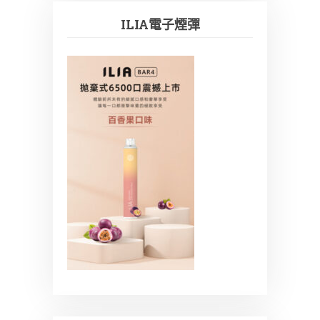
ILIA電子煙彈