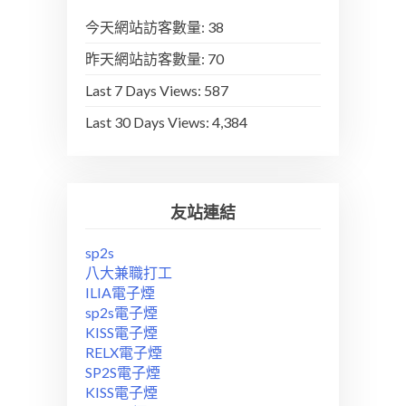
今天網站訪客數量:
38
昨天網站訪客數量:
70
Last 7 Days Views:
587
Last 30 Days Views:
4,384
友站連結
sp2s
八大兼職打工
ILIA電子煙
sp2s電子煙
KISS電子煙
RELX電子煙
SP2S電子煙
KISS電子煙